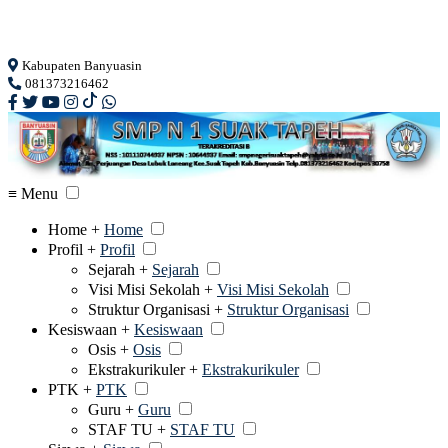
Loading...
Kabupaten Banyuasin
081373216462
≡ Menu
Home +
Home
Profil +
Profil
Sejarah +
Sejarah
Visi Misi Sekolah +
Visi Misi Sekolah
Struktur Organisasi +
Struktur Organisasi
Kesiswaan +
Kesiswaan
Osis +
Osis
Ekstrakurikuler +
Ekstrakurikuler
PTK +
PTK
Guru +
Guru
STAF TU +
STAF TU