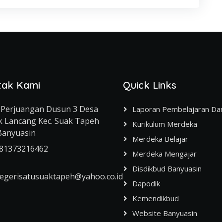
tak Kami
Quick Links
l. Perjuangan Dusun 3 Desa
Laporan Pembelajaran Da
 Lancang Kec. Suak Tapeh
Kurikulum Merdeka
Banyuasin
Merdeka Belajar
81373216462
Merdeka Mengajar
Disdikbud Banyuasin
gerisatusuaktapeh@yahoo.co.id
Dapodik
Kemendikbud
Website Banyuasin