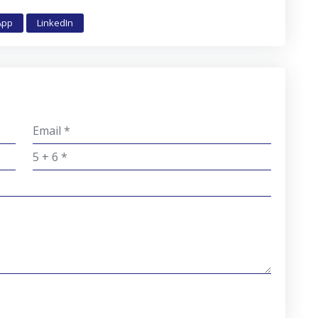
App
LinkedIn