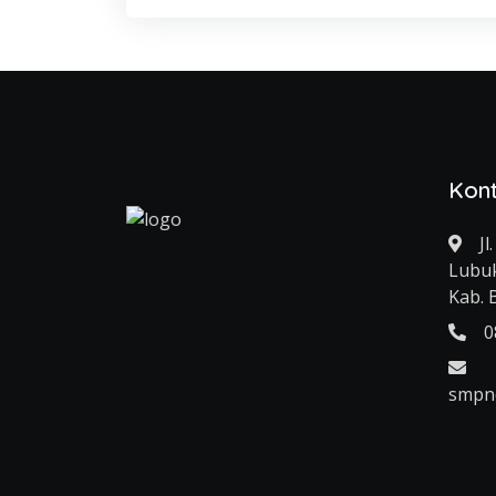
Kon
J
Lubuk
Kab. 
0
smpne